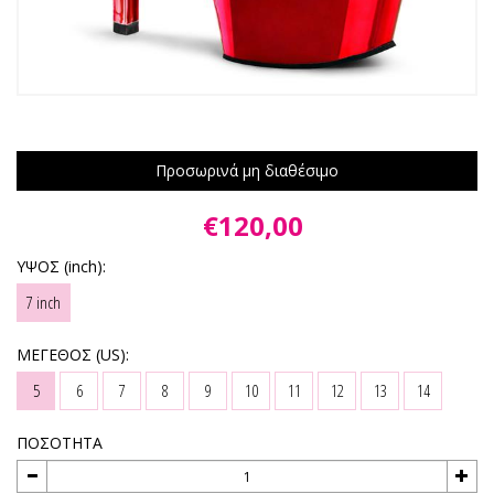
Προσωρινά μη διαθέσιμο
€120,00
ΥΨΟΣ (inch):
7 inch
ΜΕΓΕΘΟΣ (US):
5
6
7
8
9
10
11
12
13
14
ΠΟΣΟΤΗΤΑ