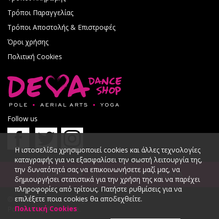
Τρόποι Παραγγελίας
Τρόποι Αποστολής & Επιστροφές
Όροι χρήσης
Πολιτική Cookies
Follow us
Η ιστοσελίδα χρησιμοποιεί cookies και άλλες τεχνολογίες
καταγραφής για να εξασφαλίσει την σωστή λειτουργία της,
την δυνατότητά σας να επικοινωνήσετε μαζί μας, να
ΕΤΑΙΡΕΙΑ
BLOG
ΕΠΙΚΟΙΝΩΝΙΑ
δημιουργήσει στατιστικά για την χρήση της και να παρέχει
πληροφορίες από τρίτους. Πατήστε ρυθμίσεις για να
επιλέξετε ποια cookies θα αποδεχθείτε.
© 2026 DevaDanceShop.
Πολιτική Cookies
Powered by
PowerSite
.