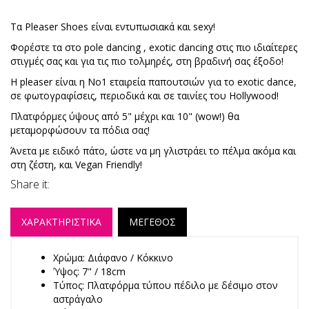
Τα Pleaser Shoes είναι εντυπωσιακά και sexy!
Φορέστε τα στο pole dancing , exotic dancing στις πιο ιδιαίτερες
στιγμές σας και για τις πιο τολμηρές, στη βραδινή σας έξοδο!
Η pleaser είναι η No1 εταιρεία παπουτσιών για το exotic dance,
σε φωτογραφίσεις, περιοδικά και σε ταινίες του Hollywood!
Πλατφόρμες ύψους από 5" μέχρι και 10" (wow!) θα
μεταμορφώσουν τα πόδια σας!
Άνετα με ειδικό πάτο, ώστε να μη γλιστράει το πέλμα ακόμα και
στη ζέστη, και Vegan Friendly!
Share it:
ΧΑΡΑΚΤΗΡΙΣΤΙΚΑ
ΜΕΓΕΘΟΣ
Χρώμα: Διάφανο / Κόκκινο
Ύψος: 7" / 18cm
Τύπος: Πλατφόρμα τύπου πέδιλο με δέσιμο στον
αστράγαλο