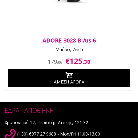
ADORE 3028 B /us 6
Μαύρο, 7inch
€125
179
,30
,00
ΑΜΕΣΗ ΑΓΟΡΑ
ΕΔΡΑ - ΑΠΟΘΗΚΗ
Χρυσολωρά 12, Περιστέρι Αττικής, 121 32
(+30) 6977 27 9688 - Mon/Fri 11.00-13.00