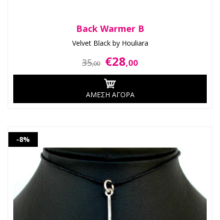
Back Warmer B
Velvet Black by Houliara
€28
35
,00
,00
ΑΜΕΣΗ ΑΓΟΡΑ
-8%