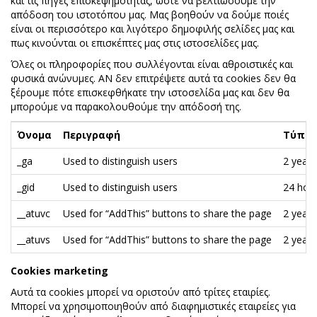
και τις πηγές επισκεψημότητας, ώστε να βελτιώσουμε την
απόδοση του ιστοτόπου μας. Μας βοηθούν να δούμε ποιές
είναι οι περισσότερο και λιγότερο δημοφιλής σελίδες μας και
πως κινούνται οι επισκέπτες μας στις ιστοσελίδες μας.
Όλες οι πληροφορίες που συλλέγονται είναι αθροιστικές και
φυσικά ανώνυμες. ΑΝ δεν επιτρέψετε αυτά τα cookies δεν θα
ξέρουμε πότε επισκεφθήκατε την ιστοσελίδα μας και δεν θα
μπορούμε να παρακολουθούμε την απόδοσή της.
Όνομα
Περιγραφή
Τύπος
_ga
Used to distinguish users
2 years
_gid
Used to distinguish users
24 hour
__atuvc
Used for “AddThis” buttons to share the page
2 years
__atuvs
Used for “AddThis” buttons to share the page
2 years
Cookies marketing
Αυτά τα cookies μπορεί να οριστούν από τρίτες εταιρίες.
Μπορεί να χρησιμοποιηθούν από διαφημιστικές εταιρείες για