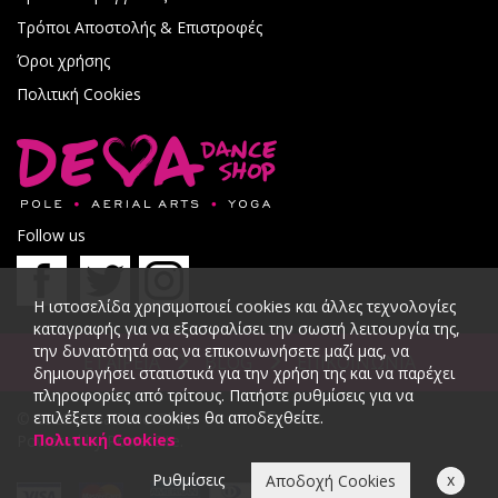
Τρόποι Αποστολής & Επιστροφές
Όροι χρήσης
Πολιτική Cookies
Follow us
Η ιστοσελίδα χρησιμοποιεί cookies και άλλες τεχνολογίες
καταγραφής για να εξασφαλίσει την σωστή λειτουργία της,
την δυνατότητά σας να επικοινωνήσετε μαζί μας, να
ΕΤΑΙΡΕΙΑ
BLOG
ΕΠΙΚΟΙΝΩΝΙΑ
δημιουργήσει στατιστικά για την χρήση της και να παρέχει
πληροφορίες από τρίτους. Πατήστε ρυθμίσεις για να
επιλέξετε ποια cookies θα αποδεχθείτε.
© 2026 DevaDanceShop.
Πολιτική Cookies
Powered by
PowerSite
.
Ρυθμίσεις
x
Αποδοχή Cookies