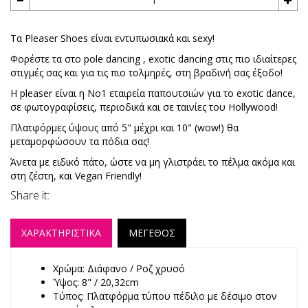
Τα Pleaser Shoes είναι εντυπωσιακά και sexy!
Φορέστε τα στο pole dancing , exotic dancing στις πιο ιδιαίτερες
στιγμές σας και για τις πιο τολμηρές, στη βραδινή σας έξοδο!
Η pleaser είναι η No1 εταιρεία παπουτσιών για το exotic dance,
σε φωτογραφίσεις, περιοδικά και σε ταινίες του Hollywood!
Πλατφόρμες ύψους από 5" μέχρι και 10" (wow!) θα
μεταμορφώσουν τα πόδια σας!
Άνετα με ειδικό πάτο, ώστε να μη γλιστράει το πέλμα ακόμα και
στη ζέστη, και Vegan Friendly!
Share it:
ΧΑΡΑΚΤΗΡΙΣΤΙΚΑ
ΜΕΓΕΘΟΣ
Χρώμα: Διάφανο / Ροζ χρυσό
Ύψος: 8" / 20,32cm
Τύπος: Πλατφόρμα τύπου πέδιλο με δέσιμο στον