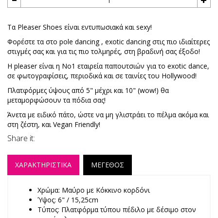
Τα Pleaser Shoes είναι εντυπωσιακά και sexy!
Φορέστε τα στο pole dancing , exotic dancing στις πιο ιδιαίτερες
στιγμές σας και για τις πιο τολμηρές, στη βραδινή σας έξοδο!
Η pleaser είναι η No1 εταιρεία παπουτσιών για το exotic dance,
σε φωτογραφίσεις, περιοδικά και σε ταινίες του Hollywood!
Πλατφόρμες ύψους από 5" μέχρι και 10" (wow!) θα
μεταμορφώσουν τα πόδια σας!
Άνετα με ειδικό πάτο, ώστε να μη γλιστράει το πέλμα ακόμα και
στη ζέστη, και Vegan Friendly!
Share it:
ΧΑΡΑΚΤΗΡΙΣΤΙΚΑ
ΜΕΓΕΘΟΣ
Χρώμα: Μαύρο με Κόκκινο κορδόνι
Ύψος: 6" / 15,25cm
Τύπος: Πλατφόρμα τύπου πέδιλο με δέσιμο στον