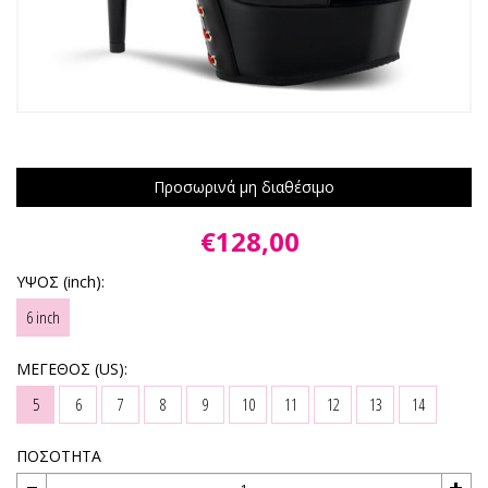
Προσωρινά μη διαθέσιμο
€128,00
ΥΨΟΣ (inch):
6 inch
ΜΕΓΕΘΟΣ (US):
5
6
7
8
9
10
11
12
13
14
ΠΟΣΟΤΗΤΑ