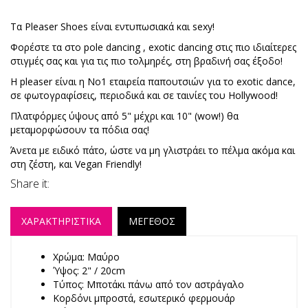
Τα Pleaser Shoes είναι εντυπωσιακά και sexy!
Φορέστε τα στο pole dancing , exotic dancing στις πιο ιδιαίτερες
στιγμές σας και για τις πιο τολμηρές, στη βραδινή σας έξοδο!
Η pleaser είναι η No1 εταιρεία παπουτσιών για το exotic dance,
σε φωτογραφίσεις, περιοδικά και σε ταινίες του Hollywood!
Πλατφόρμες ύψους από 5" μέχρι και 10" (wow!) θα
μεταμορφώσουν τα πόδια σας!
Άνετα με ειδικό πάτο, ώστε να μη γλιστράει το πέλμα ακόμα και
στη ζέστη, και Vegan Friendly!
Share it:
ΧΑΡΑΚΤΗΡΙΣΤΙΚΑ
ΜΕΓΕΘΟΣ
Χρώμα: Μαύρο
Ύψος: 2" / 20cm
Τύπος: Μποτάκι πάνω από τον αστράγαλο
Κορδόνι μπροστά, εσωτερικό φερμουάρ