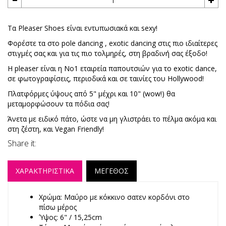
Τα Pleaser Shoes είναι εντυπωσιακά και sexy!
Φορέστε τα στο pole dancing , exotic dancing στις πιο ιδιαίτερες
στιγμές σας και για τις πιο τολμηρές, στη βραδινή σας έξοδο!
Η pleaser είναι η No1 εταιρεία παπουτσιών για το exotic dance,
σε φωτογραφίσεις, περιοδικά και σε ταινίες του Hollywood!
Πλατφόρμες ύψους από 5" μέχρι και 10" (wow!) θα
μεταμορφώσουν τα πόδια σας!
Άνετα με ειδικό πάτο, ώστε να μη γλιστράει το πέλμα ακόμα και
στη ζέστη, και Vegan Friendly!
Share it:
ΧΑΡΑΚΤΗΡΙΣΤΙΚΑ
ΜΕΓΕΘΟΣ
Χρώμα: Μαύρο με κόκκινο σατεν κορδόνι στο
πίσω μέρος
Ύψος: 6" / 15,25cm