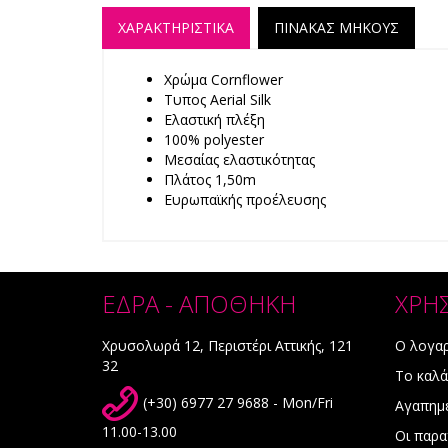
ΧΑΡΑΚΤΗΡΙΣΤΙΚΑ
ΠΙΝΑΚΑΣ ΜΗΚΟΥΣ
Χρώμα Cornflower
Τυπος Aerial Silk
Ελαστική πλέξη
100% polyester
Mεσαίας ελαστικότητας
Πλάτος 1,50m
Ευρωπαϊκής προέλευσης
ΕΔΡΑ - ΑΠΟΘΗΚΗ
ΧΡΗ
Χρυσολωρά 12, Περιστέρι Αττικής, 121
Ο λογα
32
Το καλά
(+30) 6977 27 9688 - Mon/Fri
Αγαπημ
11.00-13.00
Οι παρα