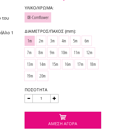
ΥΛΙΚΟ/ΧΡΩΜΑ:
08-Cornflower
ο του
ΔΙΑΜΕΤΡΟΣ/ΠΑΧΟΣ (mm):
 άλλο 1
1m
2m
3m
4m
5m
6m
7m
8m
9m
10m
11m
12m
13m
14m
15m
16m
17m
18m
19m
20m
ΠΟΣΟΤΗΤΑ
ΑΜΕΣΗ ΑΓΟΡΑ