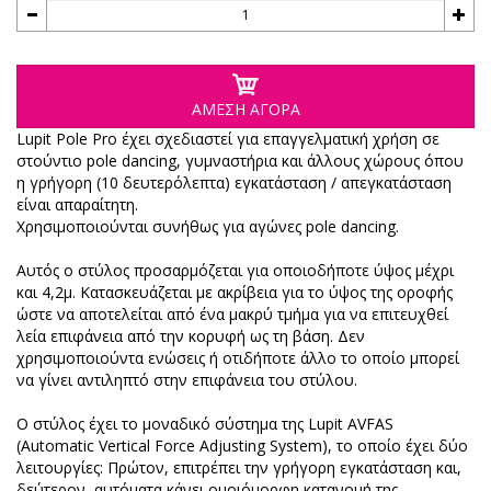
ΑΜΕΣΗ ΑΓΟΡΑ
Lupit Pole Pro έχει σχεδιαστεί για επαγγελματική χρήση σε
στούντιο pole dancing, γυμναστήρια και άλλους χώρους όπου
η γρήγορη (10 δευτερόλεπτα) εγκατάσταση / απεγκατάσταση
είναι απαραίτητη.
Χρησιμοποιούνται συνήθως για αγώνες pole dancing.
Αυτός ο στύλος προσαρμόζεται για οποιοδήποτε ύψος μέχρι
και 4,2μ. Κατασκευάζεται με ακρίβεια για το ύψος της οροφής
ώστε να αποτελείται από ένα μακρύ τμήμα για να επιτευχθεί
λεία επιφάνεια από την κορυφή ως τη βάση. Δεν
χρησιμοποιούντα ενώσεις ή οτιδήποτε άλλο το οποίο μπορεί
να γίνει αντιληπτό στην επιφάνεια του στύλου.
Ο στύλος έχει το μοναδικό σύστημα της Lupit AVFAS
(Automatic Vertical Force Adjusting System), το οποίο έχει δύο
λειτουργίες: Πρώτον, επιτρέπει την γρήγορη εγκατάσταση και,
δεύτερον, αυτόματα κάνει ομοιόμορφη κατανομή της