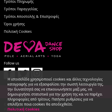
Τρόποι Πληρωμής
Τρόποι Παραγγελίας
Τρόποι Αποστολής & Επιστροφές
Όροι χρήσης
Πολιτική Cookies
Follow us
Η ιστοσελίδα χρησιμοποιεί cookies και άλλες τεχνολογίες
καταγραφής για να εξασφαλίσει την σωστή λειτουργία της,
την δυνατότητά σας να επικοινωνήσετε μαζί μας, να
ΕΤΑΙΡΕΙΑ
BLOG
ΕΠΙΚΟΙΝΩΝΙΑ
δημιουργήσει στατιστικά για την χρήση της και να παρέχει
πληροφορίες από τρίτους. Πατήστε ρυθμίσεις για να
επιλέξετε ποια cookies θα αποδεχθείτε.
© 2026 DevaDanceShop.
Πολιτική Cookies
Powered by
PowerSite
.