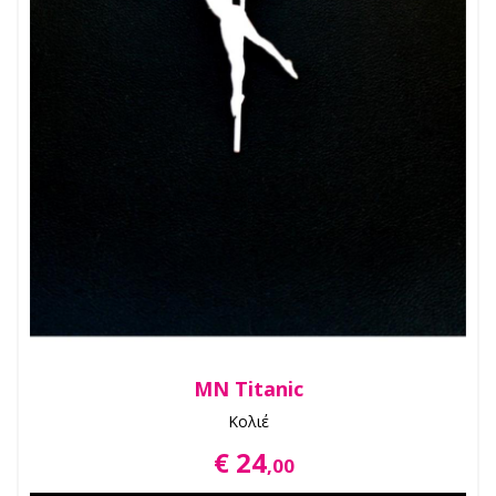
MN Titanic
Κολιέ
€ 24
,00