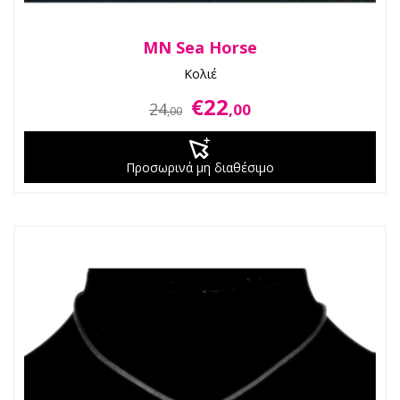
MN Sea Horse
Κολιέ
€22
24
,00
,00
Προσωρινά μη διαθέσιμο