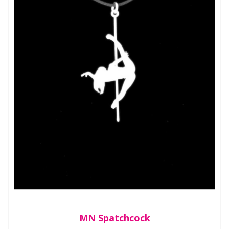
MN Spatchcock