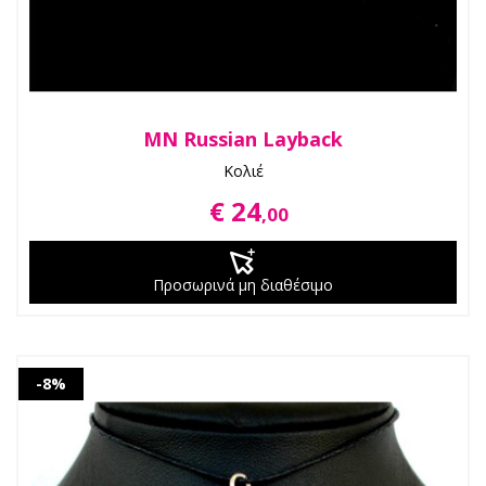
MN Russian Layback
Κολιέ
€ 24
,00
Προσωρινά μη διαθέσιμο
-8%